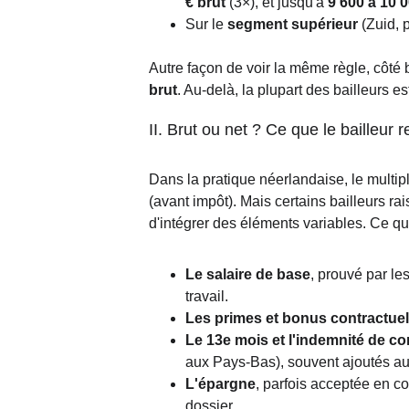
€ brut
 (3×), et jusqu'à 
9 600 à 10 
Sur le 
segment supérieur
 (Zuid, 
Autre façon de voir la même règle, côté
brut
. Au-delà, la plupart des bailleurs es
II. Brut ou net ? Ce que le bailleur
Dans la pratique néerlandaise, le multip
(avant impôt). Mais certains bailleurs ra
d'intégrer des éléments variables. Ce qu
Le salaire de base
, prouvé par les
travail.
Les primes et bonus contractue
Le 13e mois et l'indemnité de c
aux Pays-Bas), souvent ajoutés au
L'épargne
, parfois acceptée en co
dossier.