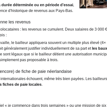
à durée déterminée ou en période d'essai
, 
sence d'historique de revenus aux Pays-Bas.
ionne les revenus
olocataires : les revenus se cumulent. Deux salaires de 3 000 € 
ois :
vaille, le bailleur appliquera souvent un multiple plus élevé (4×
t généralement justifier individuellement de sa part et 
les baux
ne sont légaux que si le bailleur détient une autorisation municip
 simplement pas proposable à trois.
 (encore) de fiche de paie néerlandaise
s internationales échouent, même très bien payées. Les bailleur
s fiches de paie locales
. 
riel « je commence dans trois semaines » ou une mission de six 