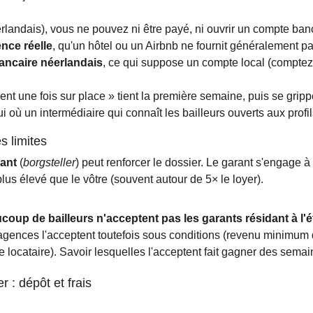
landais), vous ne pouvez ni être payé, ni ouvrir un compte bancai
nce réelle
, qu'un hôtel ou un Airbnb ne fournit généralement pa
bancaire néerlandais
, ce qui suppose un compte local (comptez 
ment une fois sur place » tient la première semaine, puis se gripp
 où un intermédiaire qui connaît les bailleurs ouverts aux profi
s limites
ant
 (
borgsteller
) peut renforcer le dossier. Le garant s'engage à p
s élevé que le vôtre (souvent autour de 5× le loyer).
coup de bailleurs n'acceptent pas les garants résidant à l'
gences l'acceptent toutefois sous conditions (revenu minimum d
locataire). Savoir lesquelles l'acceptent fait gagner des semai
r : dépôt et frais