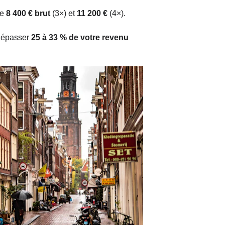
e 
8 400 € brut
 (3×) et 
11 200 €
 (4×).
dépasser 
25 à 33 % de votre revenu 