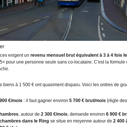
yer
nces exigent un 
revenu mensuel brut équivalent à 3 à 4 fois le
e 5× pour une personne seule sans co-locataire. C'est la formule q
chir.
iens à 1 500 € ont quasiment disparu. Voici les ordres de grand
 900 €/mois
 : il faut gagner environ 
5 700 € brut/mois
 (règle des
chambres
, autour de 
2 300 €/mois
, demande environ 
6 900 € br
s chambres dans le Ring
 se situe en moyenne autour de 
2 400 