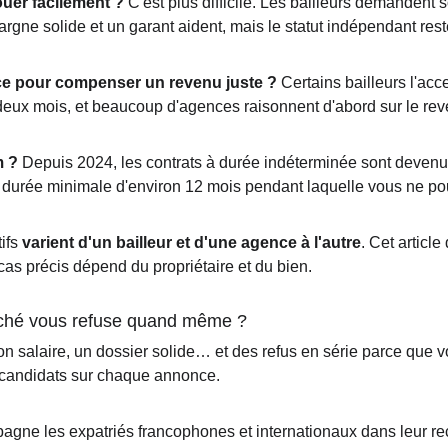
ouer facilement ?
 C'est plus difficile. Les bailleurs demandent
épargne solide et un garant aident, mais le statut indépendant re
ce pour compenser un revenu juste ?
 Certains bailleurs l'acc
à deux mois, et beaucoup d'agences raisonnent d'abord sur le rev
m ?
 Depuis 2024, les contrats à durée indéterminée sont devenus 
 durée minimale d'environ 12 mois pendant laquelle vous ne pou
ifs 
varient d'un bailleur et d'une agence à l'autre
. Cet article
as précis dépend du propriétaire et du bien.
rché vous refuse quand même ?
 bon salaire, un dossier solide… et des refus en série parce que v
s candidats sur chaque annonce.
pagne les expatriés francophones et internationaux dans leur r