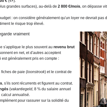
000 €
 (4×).
plus grandes surfaces), au-delà de 
2 800 €/mois
, on dépasse vit
 budget : on considère généralement qu'un loyer ne devrait pas 
timent le risque trop élevé.
 regarde vraiment
le s'applique le plus souvent au 
revenu brut
isonnent en net, et d'autres acceptent 
i est généralement pris en compte :
 fiches de paie (
loonstrook
) et le contrat de 
ls
, s'ils sont récurrents et figurent au contrat.
ongés
 (
vakantiegeld
, 8 % du salaire annuel 
 calcul annualisé.
mplément pour rassurer sur la solidité du 